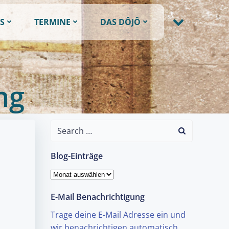
S
TERMINE
DAS DÔJÔ
ng
Search
for:
Blog-Einträge
Blog-
Einträge
E-Mail Benachrichtigung
Trage deine E-Mail Adresse ein und
wir benachrichtigen automatisch