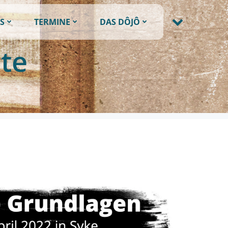
S
TERMINE
DAS DÔJÔ
te