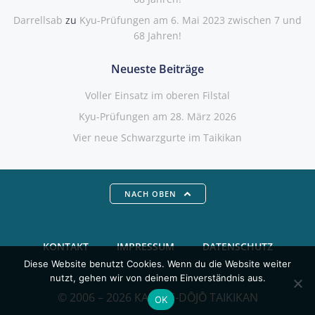
Darrellsab
zu
Kyu-Prüfungen am 6. Mai 2023 zwischen 7 und
68 Jahren!
Neueste Beiträge
Voller Einsatz im oberen Filstal
Kyu-Prüfungen am 28. März 2026
Vier neue Schwarzgurte im Taikikan
NACH OBEN
KONTAKT
IMPRESSUM
DATENSCHUTZ
Diese Website benutzt Cookies. Wenn du die Website weiter
nutzt, gehen wir von deinem Einverständnis aus.
© 2006 – 2026 KARATE-DŌJŌ TAIKIKAN
OK