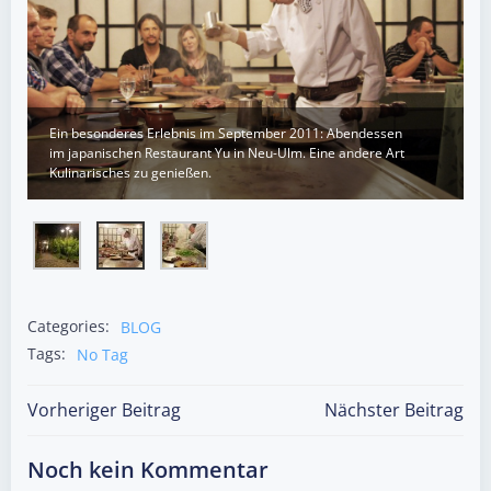
Ein besonderes Erlebnis im September 2011: Abendessen
im japanischen Restaurant Yu in Neu-Ulm. Eine andere Art
Kulinarisches zu genießen.
Categories:
BLOG
Tags:
No Tag
Post
Post
Vorheriger Beitrag
Nächster Beitrag
navigation
navigation
Noch kein Kommentar