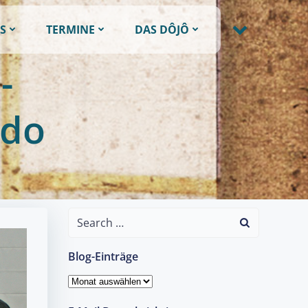
S
TERMINE
DAS DÔJÔ
-
ido
Search
for:
Blog-Einträge
Blog-
Einträge