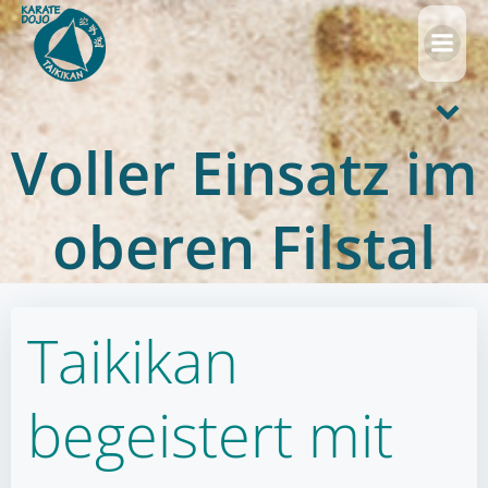
Zum
Inhalt
springen
Voller Einsatz im
oberen Filstal
Taikikan
begeistert mit