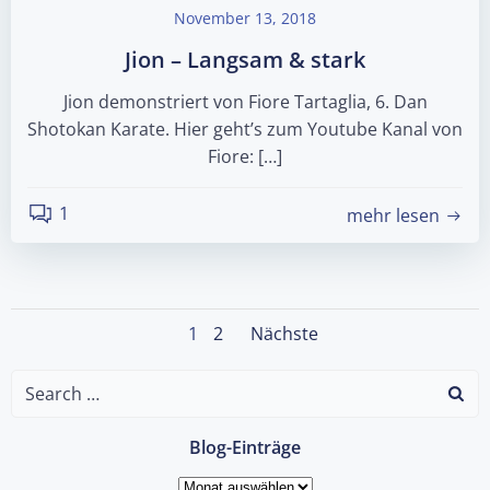
November 13, 2018
Jion – Langsam & stark
Jion demonstriert von Fiore Tartaglia, 6. Dan
Shotokan Karate. Hier geht’s zum Youtube Kanal von
Fiore: […]
1
mehr lesen
Posts
Posts
Page
Page
1
2
Nächste
navigation
navigation
Search
for:
Blog-Einträge
Blog-