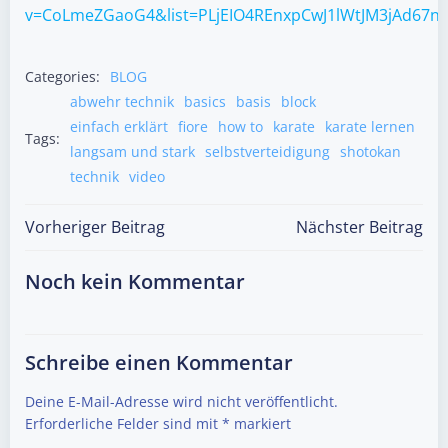
v=CoLmeZGaoG4&list=PLjEIO4REnxpCwJ1lWtJM3jAd67n
Categories:
BLOG
abwehr technik
basics
basis
block
einfach erklärt
fiore
how to
karate
karate lernen
Tags:
langsam und stark
selbstverteidigung
shotokan
technik
video
Post
Post
Vorheriger Beitrag
Nächster Beitrag
navigation
navigation
Noch kein Kommentar
Schreibe einen Kommentar
Deine E-Mail-Adresse wird nicht veröffentlicht.
Erforderliche Felder sind mit
*
markiert