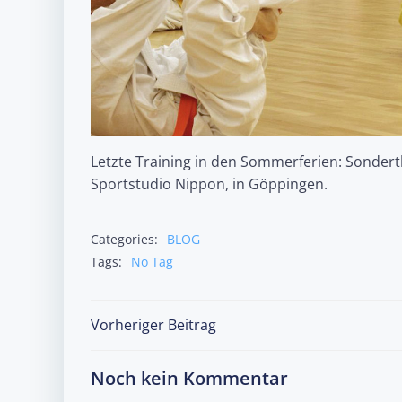
Letzte Training in den Sommerferien: Sonder
Sportstudio Nippon, in Göppingen.
Categories:
BLOG
Tags:
No Tag
Post
Vorheriger Beitrag
navigation
Noch kein Kommentar