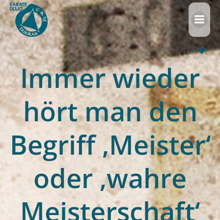
Zum
Inhalt
springen
Immer wieder
hört man den
Begriff ‚Meister‘
oder ‚wahre
Meisterschaft‘