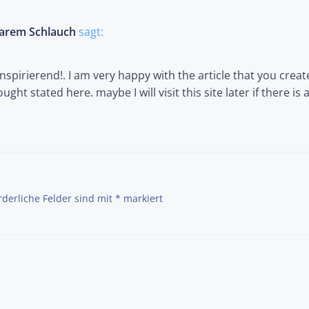
barem Schlauch
sagt:
spirierend!. I am very happy with the article that you creat
ht stated here. maybe I will visit this site later if there is 
rderliche Felder sind mit
*
markiert