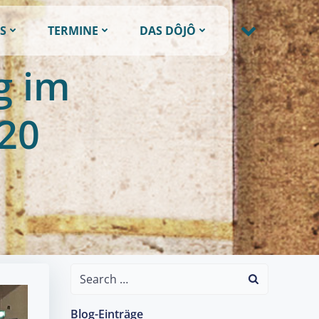
S
TERMINE
DAS DÔJÔ
g im
20
Search
for:
Blog-Einträge