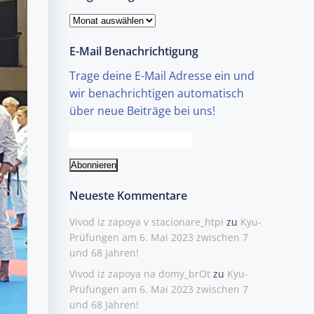
Blog-
Einträge
E-Mail Benachrichtigung
Trage deine E-Mail Adresse ein und
wir benachrichtigen automatisch
über neue Beiträge bei uns!
Neueste Kommentare
Vivod iz zapoya v stacionare_htpi
zu
Kyu-
Prüfungen am 6. Mai 2023 zwischen 7
und 68 Jahren!
Vivod iz zapoya na domy_brOt
zu
Kyu-
Prüfungen am 6. Mai 2023 zwischen 7
und 68 Jahren!