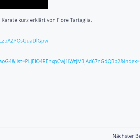
Karate kurz erklärt von Fiore Tartaglia.
q2LzoAZPOsGuaDlGpw
aoG4&list=PLjEIO4REnxpCwJ1lWtJM3jAd67nGdQBp2&index=
Post
Nächster Be